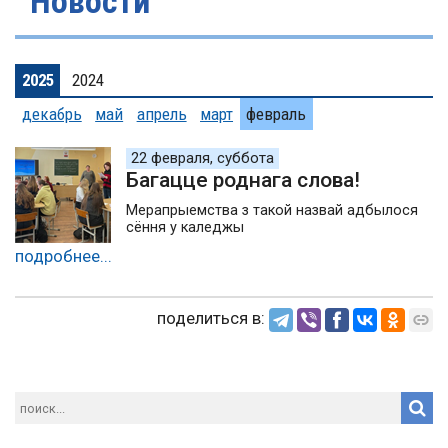
Новости
2025
2024
декабрь
май
апрель
март
февраль
22 февраля, суббота
Багацце роднага слова!
Мерапрыемства з такой назвай адбылося
сёння у каледжы
подробнее...
поделиться в: