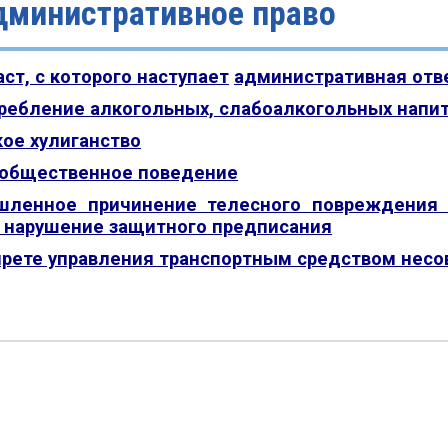
дминистративное право
аст, с которого наступает
административная отв
ребление алкогольных, слабоалкогольных напит
ое хулиганство
общественное поведение
ленное причинение телесного повреждения 
 нарушение защитного предписания
прете управления транспортным средством нес