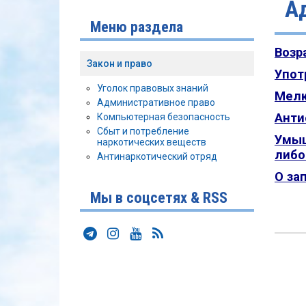
А
Меню раздела
Возр
Закон и право
Упот
Уголок правовых знаний
Мелк
Административное право
Анти
Компьютерная безопасность
Сбыт и потребление
Умыш
наркотических веществ
либо
Антинаркотический отряд
О за
Мы в соцсетях & RSS