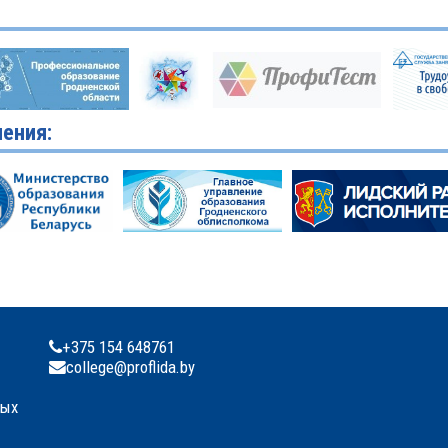
ения:
+375 154 648761
college@proflida.by
ных