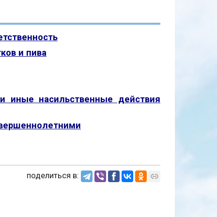
етственность
ков и пива
и иные насильственные действия
овершеннолетними
поделиться в: